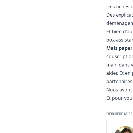
Des fiches 
Des explica
déménagemen
Et bien d'au
box-assista
Mais papern
souscriptio
main dans v
aider. Et e
partenaires
Nous avons 
Et pour vous
DERNIÈRE MISE 