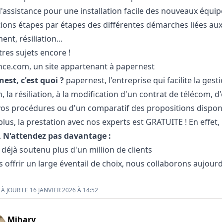
d'assistance pour une installation facile des nouveaux équ
tions étapes par étapes des différentes démarches liées au
t, résiliation...
tres sujets encore !
nce.com, un site appartenant à papernest
est, c'est quoi ?
papernest, l'entreprise qui facilite la ges
n, la résiliation, à la modification d'un contrat de télécom
os procédures ou d'un comparatif des propositions disponi
n plus, la prestation avec nos experts est GRATUITE ! En eff
.
N'attendez pas davantage :
déjà soutenu plus d'un million de clients
 offrir un large éventail de choix, nous collaborons aujourd
À JOUR LE 16 JANVIER 2026 À 14:52
Mihary