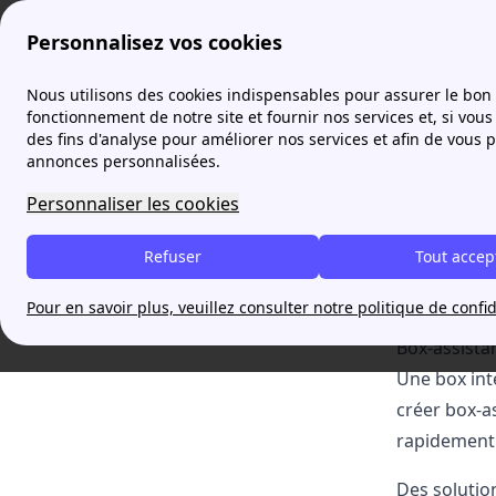
Personnalisez vos cookies
box-assistance.com
À propos de box-assistance.com
Nous utilisons des cookies indispensables pour assurer le bon
fonctionnement de notre site et fournir nos services et, si vous 
des fins d'analyse pour améliorer nos services et afin de vous 
À pro
Table of Contents
Box-assistance.com : Enfin un site
annonces personnalisées.
d'assistance pour les télécoms !
Personnaliser les cookies
Le site bo
box-assistance.com, un site appartenant à
papernest
solution r
Refuser
Tout accep
l'installa
rassemblen
Pour en savoir plus, veuillez consulter notre politique de confid
Box-assistan
Une box int
créer box-a
rapidement 
Des solutio